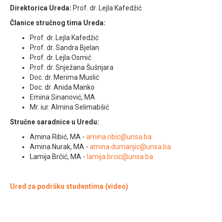
Direktorica Ureda:
Prof. dr. Lejla Kafedžić
Članice stručnog tima Ureda:
Prof. dr. Lejla Kafedžić
Prof. dr. Sandra Bjelan
Prof. dr. Lejla Osmić
Prof. dr. Snježana Šušnjara
Doc. dr. Merima Muslić
Doc. dr. Anida Manko
Emina Sinanović, MA
Mr. iur. Almina Selimabšić
Stručne saradnice u Uredu:
Amina Ribić, MA -
amina.ribic@unsa.ba
Amina Nurak, MA -
amina.dumanjic@unsa.ba
Lamija Brčić, MA -
lamija.brcic@unsa.ba
Ured za podršku studentima (video)